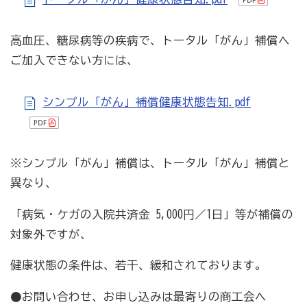
[商工会員限定]初期費用も月額料金も0円!「グーペ」な
ら、ホームページが無料で作れます。
高血圧、糖尿病等の疾病で、トータル「がん」補償へ
メリットがいっぱい、労働保険事務
ご加入できない方には、
商工会が扱う検定
シンプル「がん」補償健康状態告知.pdf
全国商工会珠算検定試験
リテールマーケティング（販売士）検定試験
※シンプル「がん」補償は、トータル「がん」補償と
異なり、
石川県内の商工会の支援事例
行きます・聞きます・提案します そして伴走します～
「病気・ケガの入院共済金 5,000円／1日」等が補償の
商工会の支援事例～
対象外ですが、
健康状態の条件は、若干、緩和されております。
会報「商工かが．のと」
●お問い合わせ、お申し込みは最寄りの商工会へ