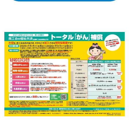
商工会の共済・保険
一つの掛金で貯蓄・生命保障・融資の3つの備え（商工
貯蓄共済）
死亡保険金(最高6千万円)の掛捨共済・福祉共済「生
命」保障
石川県中小企業共済協同組合(傷害共済・自動車事故費
用共済）
従業員の退職金共済制度
経営者の退職金制度（小規模企業共済）
取引先の破たんによる連鎖倒産を防ぐ（中小企業倒産防
止共済）
海外PL保険(国内補償は、ビジネス総合保険へ）