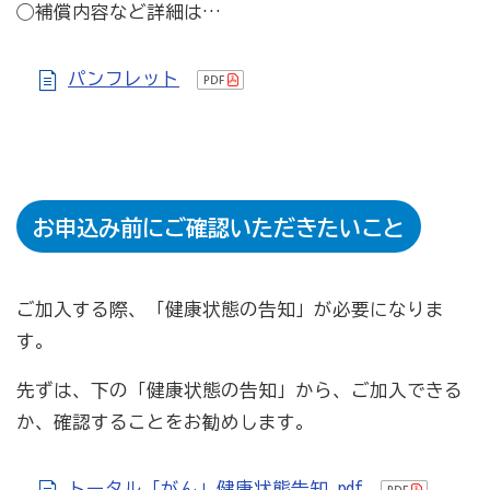
◯補償内容など詳細は…
病気やケガで働けない場合の所得を補償（休業補償制
度）
パンフレット
全国商工会連合会会員福祉共済「がん」重点補償
万が一の「労働災害」と使用者賠償補償がセットの保険
（商工会の業務災害保険）
海外での知財係争による経営リスクから皆様をお守りし
お申込み前にご確認いただきたいこと
ます（海外知財訴訟費用保険制度）
事業活動のリスクを全て備えた保険（ビジネス総合保
険）
ご加入する際、「健康状態の告知」が必要になりま
す。
情報漏えいリスクの備えに（情報漏えい保険）
先ずは、下の「健康状態の告知」から、ご加入できる
商工会のサービス
か、確認することをお勧めします。
経理・記帳代行
トータル「がん」健康状態告知.pdf