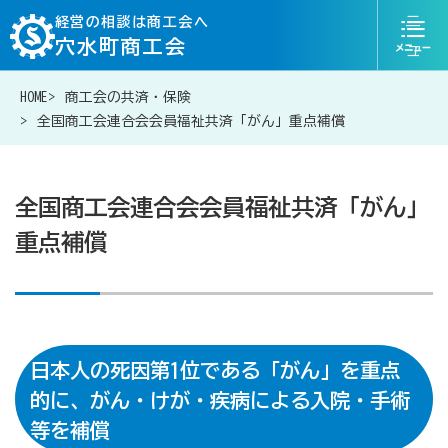
ニ
経営の相談は商工会へ
穴水町商工会
ュ
ー
HOME
商工会の共済・保険
076-204-6855
お問い合わせ
全国商工会連合会会員福祉共済「がん」重点補償
全国商工会連合会会員福祉共済「がん」
重点補償
経営相談は商工会に
補助金・助成金一覧
日本人の死因第1位である「がん」を重点
商工会が扱う融資・金融制度
的に、がん・けが・疾病による入院・手術
等を補償
令和6年能登半島地震等災害に関する支援情報