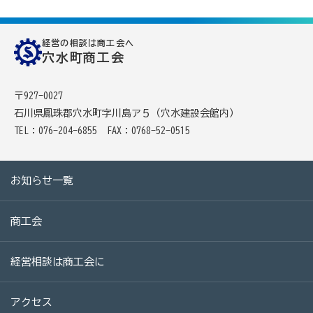
商工会
目的
事業内容
商工会のあゆみ（沿革）
経営の相談は商工会へ
穴水町商工会
青年部について
女性部について
〒927-0027
セミナー・講習会情報
石川県鳳珠郡穴水町字川島ア５（穴水建設会館内）
TEL：076-204-6855
FAX：0768-52-0515
いしかわ商工会のインボイス広報
お知らせ一覧
採用情報
商工会
経営相談は商工会に
アクセス